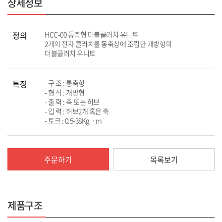
상세정보
정의
HCC-00 통축형 더블클러치 유니트
2개의 전자 클러치를 동축상에 조립한 개방형의
더블클러치 유니트
특징
- 구 조 : 통축형
- 형 식 : 개방형
- 출 력 : 축 또는 허브
- 입 력 : 허브2개 혹은 축
- 토크 : 0.5-38Kgㆍm
주문하기
목록보기
제품구조