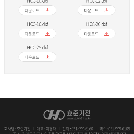
HCC-10.dxf
HCC-12.dxf
다운로드
다운로드
HCC-16.dxf
HCC-20.dxf
다운로드
다운로드
HCC-25.dxf
다운로드
회사명 : 효준기전
대표 : 이홍재
전화 :
031-999-6166
팩스 : 031-999-6169
｜
｜
｜
주소 : 경기도 김포시 양촌읍 황금로 117 양촌지방산업단지 이젠 메카존 557,
｜